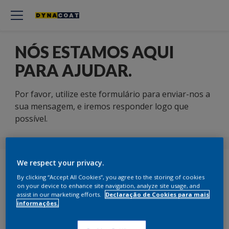
NÓS ESTAMOS AQUI
PARA AJUDAR.
Por favor, utilize este formulário para enviar-nos a
sua mensagem, e iremos responder logo que
possível.
We respect your privacy.
Primeiro Nome
*
By clicking “Accept All Cookies”, you agree to the storing of cookies
on your device to enhance site navigation, analyze site usage, and
assist in our marketing efforts.
Declaração de Cookies para mais
informações.
Apelido
*